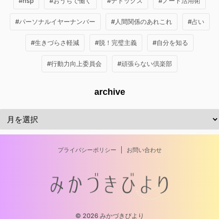
#hsp
#おうちで働く
#デトックス
#ノート活用術
#パーソナルイヤーナンバー
#人間関係のあれこれ
#占い
#生きづらさ軽減
#脱！完璧主義
#自分を知る
#行動力向上委員会
#頑張らない倶楽部
archive
プライバシーポリシー
お問い合わせ
© 2026 みかづきびより