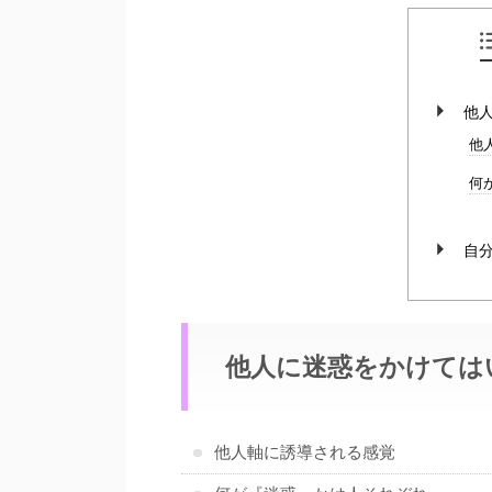
他
他
何
自
他人に迷惑をかけては
他人軸に誘導される感覚