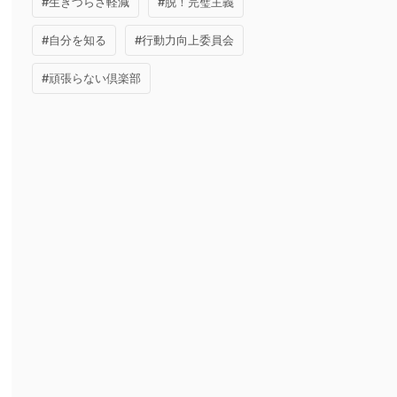
#生きづらさ軽減
#脱！完璧主義
#自分を知る
#行動力向上委員会
#頑張らない倶楽部