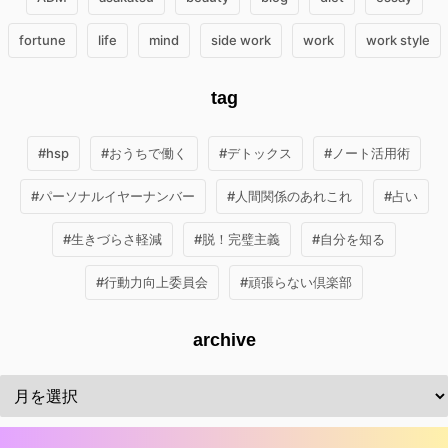
fortune
life
mind
side work
work
work style
tag
#hsp
#おうちで働く
#デトックス
#ノート活用術
#パーソナルイヤーナンバー
#人間関係のあれこれ
#占い
#生きづらさ軽減
#脱！完璧主義
#自分を知る
#行動力向上委員会
#頑張らない倶楽部
archive