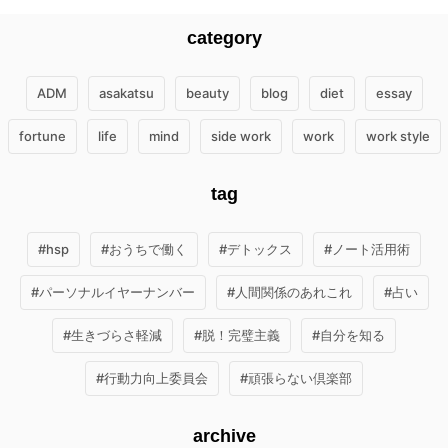
category
ADM
asakatsu
beauty
blog
diet
essay
fortune
life
mind
side work
work
work style
tag
#hsp
#おうちで働く
#デトックス
#ノート活用術
#パーソナルイヤーナンバー
#人間関係のあれこれ
#占い
#生きづらさ軽減
#脱！完璧主義
#自分を知る
#行動力向上委員会
#頑張らない倶楽部
archive