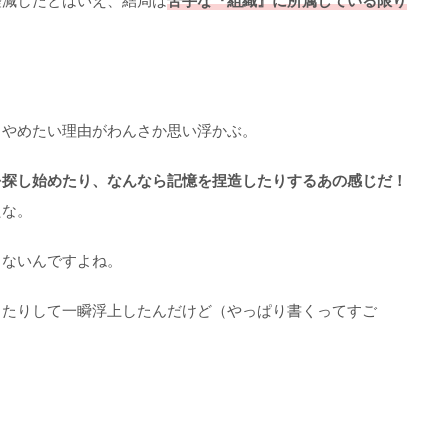
軽減したとはいえ、結局は
苦手な『組織』に所属している限り
、やめたい理由がわんさか思い浮かぶ。
を探し始めたり、なんなら記憶を捏造したりするあの感じだ！
たな。
くないんですよね。
したりして一瞬浮上したんだけど（やっぱり書くってすご