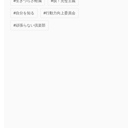
#生きづらさ軽減
#脱！完璧主義
#自分を知る
#行動力向上委員会
#頑張らない倶楽部