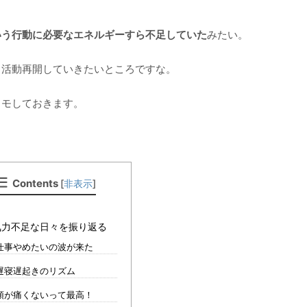
いう行動に必要なエネルギーすら不足していた
みたい。
と活動再開していきたいところですな。
メモしておきます。
Contents
[
非表示
]
気力不足な日々を振り返る
仕事やめたいの波が来た
遅寝遅起きのリズム
頭が痛くないって最高！