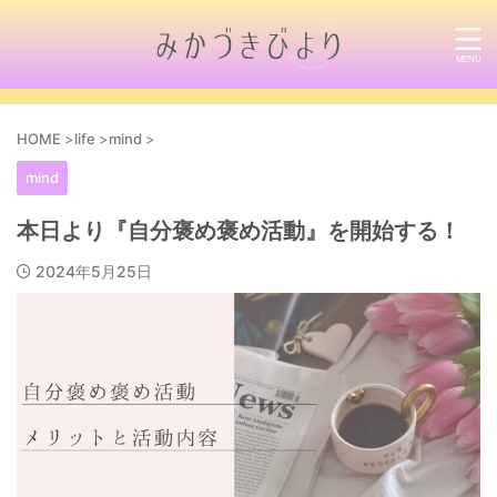
HOME
>
life
>
mind
>
mind
本日より『自分褒め褒め活動』を開始する！
2024年5月25日