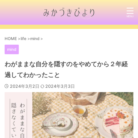
HOME
>
life
>
mind
>
mind
わがままな自分を隠すのをやめてから２年経
過してわかったこと
2024年3月2日
2024年3月3日