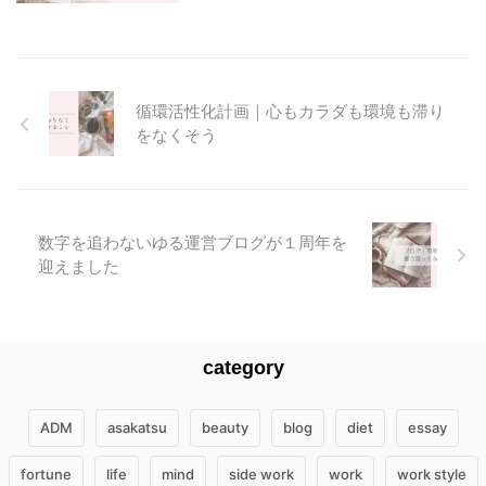
循環活性化計画｜心もカラダも環境も滞り
をなくそう
数字を追わないゆる運営ブログが１周年を
迎えました
category
ADM
asakatsu
beauty
blog
diet
essay
fortune
life
mind
side work
work
work style