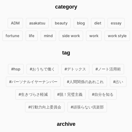
category
ADM
asakatsu
beauty
blog
diet
essay
fortune
life
mind
side work
work
work style
tag
#hsp
#おうちで働く
#デトックス
#ノート活用術
#パーソナルイヤーナンバー
#人間関係のあれこれ
#占い
#生きづらさ軽減
#脱！完璧主義
#自分を知る
#行動力向上委員会
#頑張らない倶楽部
archive