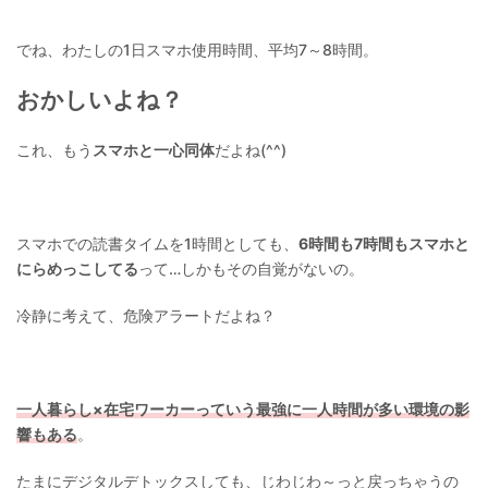
でね、わたしの1日スマホ使用時間、平均7～8時間。
おかしいよね？
これ、もう
スマホと一心同体
だよね(^^)
スマホでの読書タイムを1時間としても、
6時間も7時間もスマホと
にらめっこしてる
って…しかもその自覚がないの。
冷静に考えて、危険アラートだよね？
一人暮らし×在宅ワーカーっていう最強に一人時間が多い環境の影
響もある
。
たまにデジタルデトックスしても、じわじわ～っと戻っちゃうの