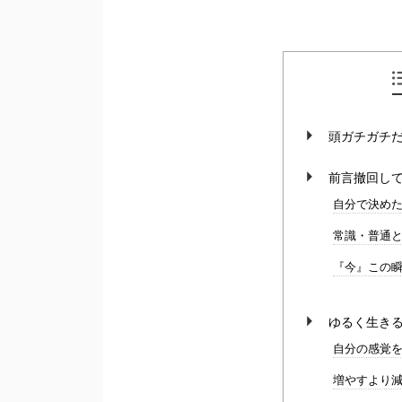
頭ガチガチ
前言撤回し
自分で決め
常識・普通
『今』この
ゆるく生き
自分の感覚
増やすより