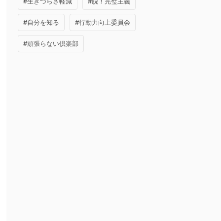
#生きづらさ軽減
#脱！完璧主義
#自分を知る
#行動力向上委員会
#頑張らない倶楽部