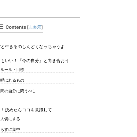
Contents
[
非表示
]
だと生きるのしんどくなっちゃうよ
てもいい！『今の自分』と向き合おう
たルール・目標
と呼ばれるもの
瞬間の自分に問うべし
る！決めたらココを意識して
を大切にする
減らすに集中