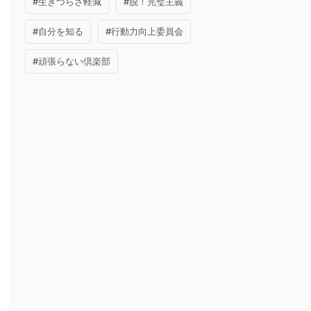
#生きづらさ軽減
#脱！完璧主義
#自分を知る
#行動力向上委員会
#頑張らない倶楽部