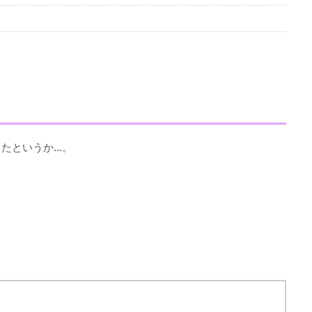
よ
たというか…。