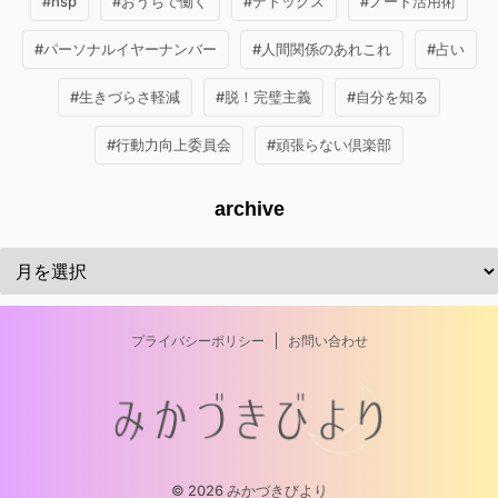
#hsp
#おうちで働く
#デトックス
#ノート活用術
#パーソナルイヤーナンバー
#人間関係のあれこれ
#占い
#生きづらさ軽減
#脱！完璧主義
#自分を知る
#行動力向上委員会
#頑張らない倶楽部
archive
プライバシーポリシー
お問い合わせ
© 2026 みかづきびより