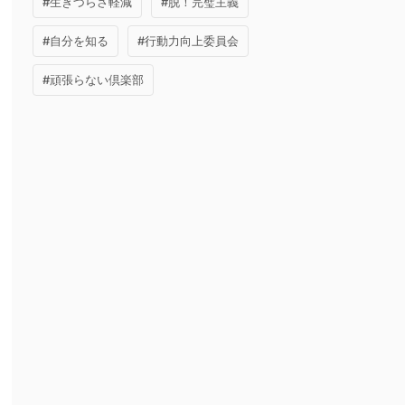
#生きづらさ軽減
#脱！完璧主義
#自分を知る
#行動力向上委員会
#頑張らない倶楽部