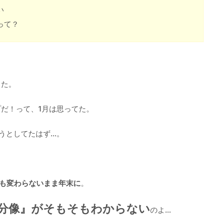
い
って？
した。
だ！って、1月は思ってた。
うとしてたはず…。
も変わらないまま年末に
。
分像』がそもそもわからない
のよ…