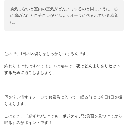
換気しないと室内の空気がどんよりするのと同じように、心
に溜め込むと自分自身がどんよりオーラに包まれている感覚
に。
なので、1日の区切りをしっかりつけるんです。
終わりよければすべてよし！の精神で、
夜はどんよりをリセット
するために
過ごしましょう。
厄を洗い流すイメージでお風呂に入って、眠る前には今日1日を振
り返ります。
このとき、『必ず1つだけでも、
ポジティブな側面
を見つけてから
眠る』のがポイントです！