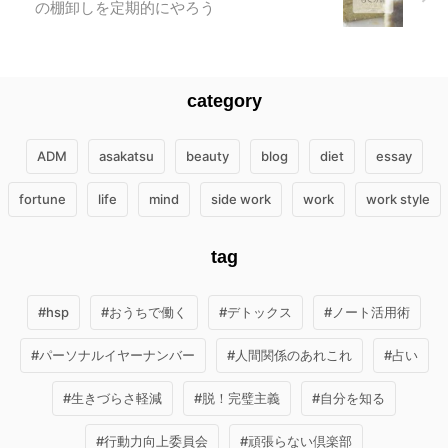
の棚卸しを定期的にやろう
category
ADM
asakatsu
beauty
blog
diet
essay
fortune
life
mind
side work
work
work style
tag
#hsp
#おうちで働く
#デトックス
#ノート活用術
#パーソナルイヤーナンバー
#人間関係のあれこれ
#占い
#生きづらさ軽減
#脱！完璧主義
#自分を知る
#行動力向上委員会
#頑張らない倶楽部