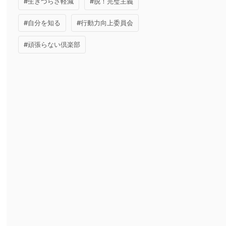
#生きづらさ軽減
#脱！完璧主義
#自分を知る
#行動力向上委員会
#頑張らない倶楽部