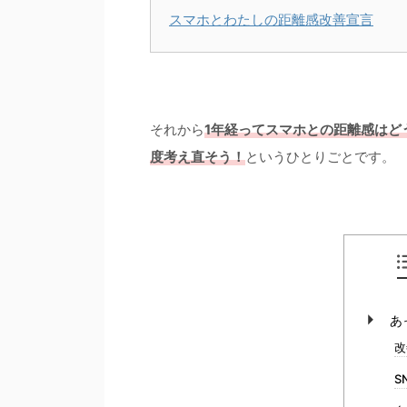
スマホとわたしの距離感改善宣言
それから
1年経ってスマホとの距離感はど
度考え直そう！
というひとりごとです。
あ
改
S