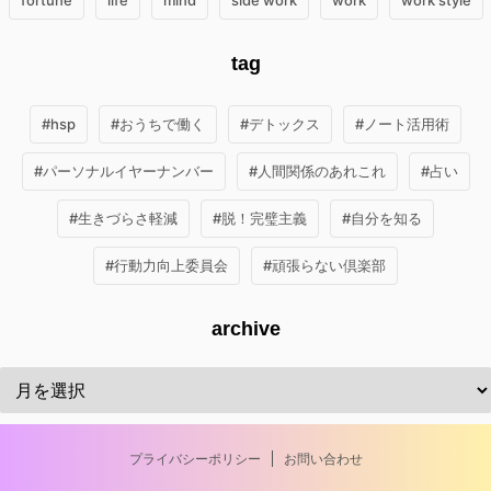
fortune
life
mind
side work
work
work style
tag
#hsp
#おうちで働く
#デトックス
#ノート活用術
#パーソナルイヤーナンバー
#人間関係のあれこれ
#占い
#生きづらさ軽減
#脱！完璧主義
#自分を知る
#行動力向上委員会
#頑張らない倶楽部
archive
プライバシーポリシー
お問い合わせ