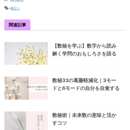
-
#占い
関連記事
【数秘を学ぶ】数字から読み
解く学問のおもしろさを語る
数秘33の葛藤軽減化｜3モー
ドと6モードの自分を自覚する
数秘術｜未来数の意味と活か
すコツ