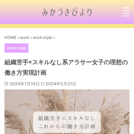
HOME
>
work
>
work style
>
work style
組織苦手×スキルなし系アラサー女子の理想の
働き方実現計画
2024年1月15日
2024年5月21日