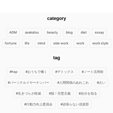
category
ADM
asakatsu
beauty
blog
diet
essay
fortune
life
mind
side work
work
work style
tag
#hsp
#おうちで働く
#デトックス
#ノート活用術
#パーソナルイヤーナンバー
#人間関係のあれこれ
#占い
#生きづらさ軽減
#脱！完璧主義
#自分を知る
#行動力向上委員会
#頑張らない倶楽部