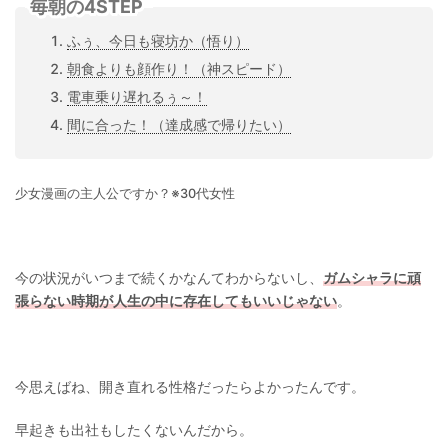
毎朝の4STEP
ふぅ、今日も寝坊か（悟り）
朝食よりも顔作り！（神スピード）
電車乗り遅れるぅ～！
間に合った！（達成感で帰りたい）
少女漫画の主人公ですか？※30代女性
今の状況がいつまで続くかなんてわからないし、
ガムシャラに頑
張らない時期が人生の中に存在してもいいじゃない
。
今思えばね、開き直れる性格だったらよかったんです。
早起きも出社もしたくないんだから。