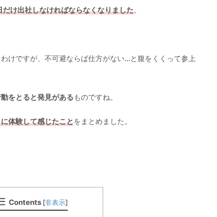
1日だけ出社しなければならなくなりました
。
たわけですが、不可避ならば仕方がない…と腹をくくって参上
行動をとると発見がある
ものですね。
りに体験して感じたこと
をまとめました。
Contents
[
非表示
]