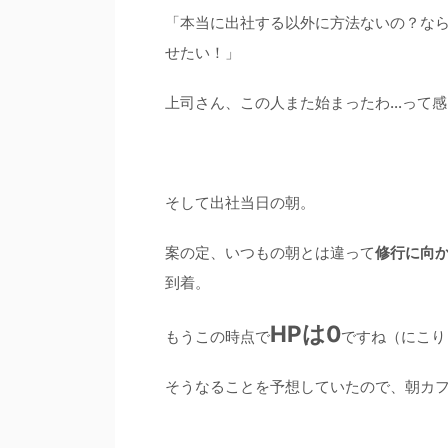
「本当に出社する以外に方法ないの？な
せたい！」
上司さん、この人また始まったわ…って
そして出社当日の朝。
案の定、いつもの朝とは違って
修行に向
到着。
HPは0
もうこの時点で
ですね（にこり
そうなることを予想していたので、朝カフ