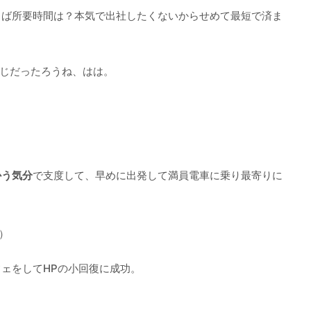
らば所要時間は？本気で出社したくないからせめて最短で済ま
感じだったろうね、はは。
かう気分
で支度して、早めに出発して満員電車に乗り最寄りに
）
ェをしてHPの小回復に成功。