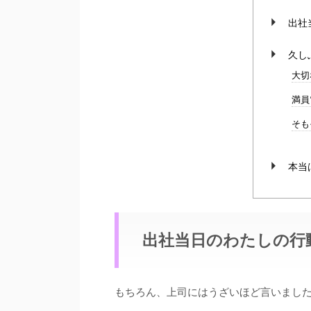
出社
久し
大切
満員
そも
本当
出社当日のわたしの行
もちろん、上司にはうざいほど言いまし