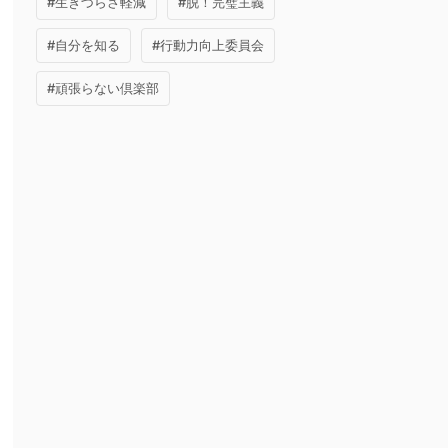
#生きづらさ軽減
#脱！完璧主義
#自分を知る
#行動力向上委員会
#頑張らない倶楽部