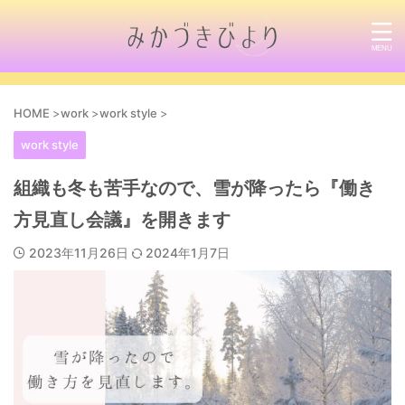
HOME
>
work
>
work style
>
work style
組織も冬も苦手なので、雪が降ったら『働き
方見直し会議』を開きます
2023年11月26日
2024年1月7日