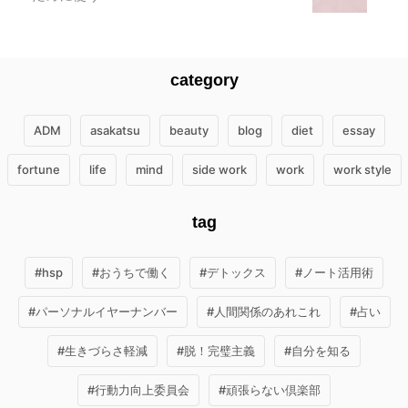
category
ADM
asakatsu
beauty
blog
diet
essay
fortune
life
mind
side work
work
work style
tag
#hsp
#おうちで働く
#デトックス
#ノート活用術
#パーソナルイヤーナンバー
#人間関係のあれこれ
#占い
#生きづらさ軽減
#脱！完璧主義
#自分を知る
#行動力向上委員会
#頑張らない倶楽部