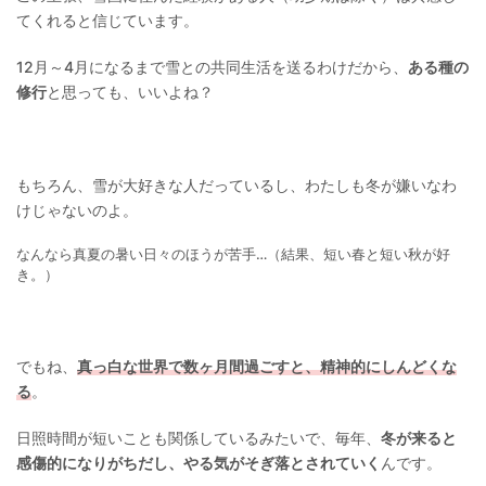
てくれると信じています。
12月～4月になるまで雪との共同生活を送るわけだから、
ある種の
修行
と思っても、いいよね？
もちろん、雪が大好きな人だっているし、わたしも冬が嫌いなわ
けじゃないのよ。
なんなら真夏の暑い日々のほうが苦手…（結果、短い春と短い秋が好
き。）
でもね、
真っ白な世界で数ヶ月間過ごすと、精神的にしんどくな
る
。
日照時間が短いことも関係しているみたいで、毎年、
冬が来ると
感傷的になりがちだし、やる気がそぎ落とされていく
んです。