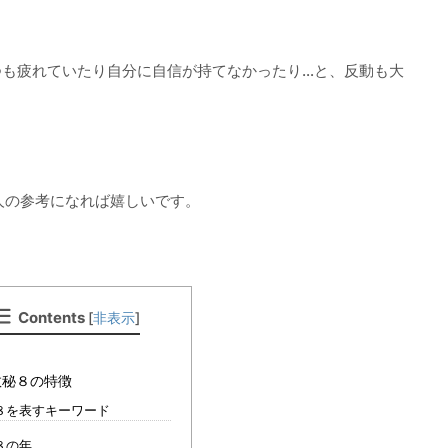
つも疲れていたり自分に自信が持てなかったり…と、反動も大
人の参考になれば嬉しいです。
Contents
[
非表示
]
数秘８の特徴
８を表すキーワード
８の年