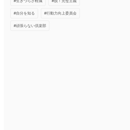
#生きづらさ軽減
#脱！完璧主義
#自分を知る
#行動力向上委員会
#頑張らない倶楽部