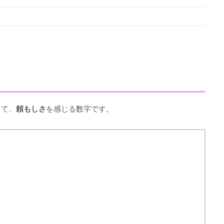
って、
頼もしさ
を感じる数字です。