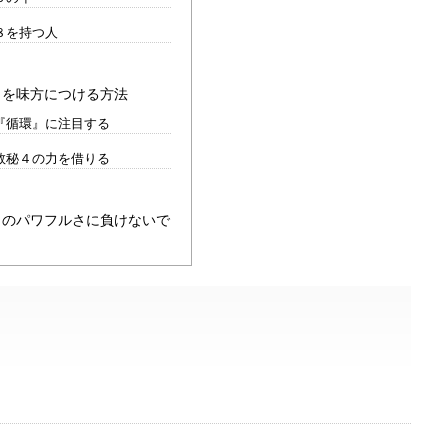
８を持つ人
８を味方につける方法
『循環』に注目する
数秘４の力を借りる
８のパワフルさに負けないで