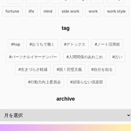
fortune
life
mind
side work
work
work style
tag
#hsp
#おうちで働く
#デトックス
#ノート活用術
#パーソナルイヤーナンバー
#人間関係のあれこれ
#占い
#生きづらさ軽減
#脱！完璧主義
#自分を知る
#行動力向上委員会
#頑張らない倶楽部
archive